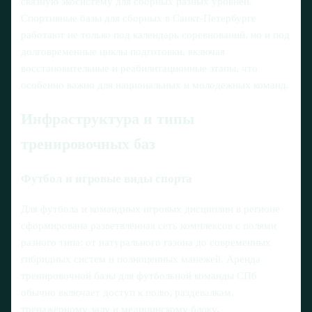
связную экосистему для сборных разных уровней.
Спортивные базы для сборных в Санкт‑Петербурге
работают не только под календарь соревнований, но и под
долговременные циклы подготовки, включая
восстановительные и реабилитационные этапы, что
особенно важнo для национальных и молодежных команд.
Инфраструктура и типы
тренировочных баз
Футбол и игровые виды спорта
Для футбола и командных игровых дисциплин в регионе
сформирована разветвлённая сеть комплексов с полями
разного типа: от натурального газона до современных
гибридных систем и полноценных манежей. Аренда
тренировочной базы для футбольной команды СПб
обычно включает доступ к полю, раздевалкам,
тренажёрному залу и медицинскому блоку.