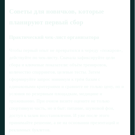
Советы для новичков, которые
планируют первый сбор
Практический чек‑лист организатора
Чтобы первый опыт не превратился в череду «пожаров»,
действуйте по чек‑листу. Сначала зафиксируйте цели
сбора и ключевые показатели: объём тренировок,
количество спаррингов, целевые тесты. Затем
сформируйте запрос минимум к трём базам с
одинаковыми критериями и сравните не только цену, но и
условия по резервным площадкам, медицине и
проживанию. При очном визите оцените не только
спортивную часть, но и быт: питание, шумовой фон,
доступ к залам восстановления. И уже после этого
принимайте решение, а не на основании презентаций и
рекламных буклетов.