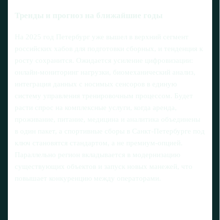
Тренды и прогноз на ближайшие годы
На 2025 год Петербург уже вышел в верхний сегмент
российских хабов для подготовки сборных, и тенденция к
росту сохранится. Ожидается усиление цифровизации:
онлайн‑мониторинг нагрузки, биомеханический анализ,
интеграция данных с носимых сенсоров в единую
систему управления тренировочным процессом. Будет
расти спрос на комплексные услуги, когда аренда,
проживание, питание, медицина и аналитика объединены
в один пакет, а спортивные сборы в Санкт‑Петербурге под
ключ становятся стандартом, а не премиум‑опцией.
Параллельно регион вкладывается в модернизацию
существующих объектов и запуск новых манежей, что
повышает конкуренцию между операторами.