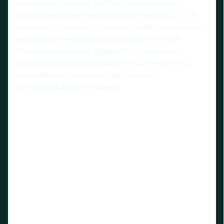
медицинские лицензии, допуски к использованию
специализированного оборудования. Новички часто не
проверяют актуальность разрешительной документации и
протоколов по безопасности, полагаясь на устные
обещания менеджеров. При работе с молодёжью и
детско‑юношескими командами это критично, так как
предъявляются повышенные требования к
медсопровождению и страховке.