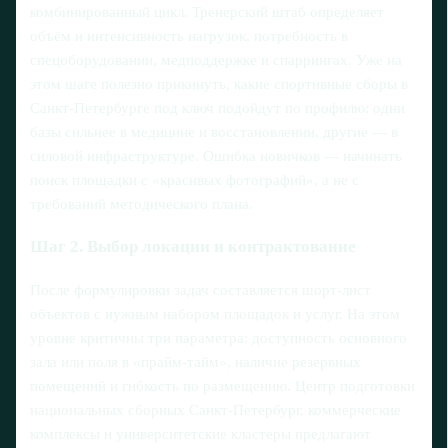
комбинированный цикл. Тренерский штаб определяет
объём и интенсивность нагрузок, потребность в
спецоборудовании, медподдержке и спаррингах. Уже на
этом шаге полезно прикинуть, какие спортивные сборы в
Санкт‑Петербурге под ключ подойдут по профилю: одни
базы сильнее в медицине и восстановлении, другие — в
силовой инфраструктуре. Ошибка новичков — начинать
поиск площадки с «красивых фотографий», а не с
требований методического плана.
Шаг 2. Выбор локации и контрактование
После формулировки задач составляется шорт‑лист
объектов с нужным набором площадок и услуг. На этом
уровне критичны три параметра: доступность основного
зала или поля в «прайм‑тайм», наличие резервных
помещений и гибкость по размещению. Центр подготовки
национальных сборных Санкт‑Петербург, коммерческие
комплексы и университетские кластеры предлагают