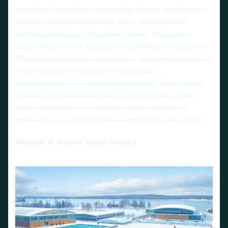
позволяют совмещать специализированные тренировки и
общефизическую подготовку. Здесь важно наличие
сертифицированного покрытия, татами, борцовских
ковров и модульных трибун для контрольных спаррингов.
Многие комплексы интегрированы с фитнес‑кластерами и
медцентрами, что упрощает мониторинг
функционального состояния спортсменов. Такая связка
особенно полезна межсезонно, когда тренеры задают
акцент на силовую и скоростно‑силовую работу, не
отвлекаясь на поиск разрозненных площадок по городу.
Водные и зимние виды спорта