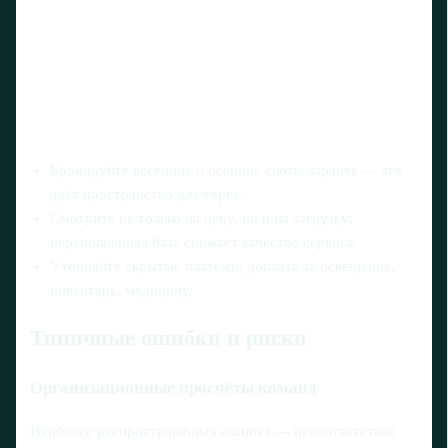
Бронируйте весенние и осенние слоты заранее — это
даёт пространство для торга.
Смотрите не только на цену, но и на загрузку:
переполненная база снижает качество сервиса.
Уточняйте скрытые платежи: доплата за освещение,
инвентарь, медицину.
Типичные ошибки и риски
Организационные просчёты команд
Наиболее распространённая ошибка — несоответствие