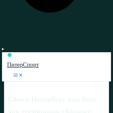
ПитерСпорт
Санкт-Петербург как база
для тренировок сборных: