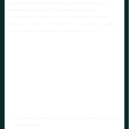
разные модели контрактов: от почасовой аренды до
комплексного пакета с проживанием. Важно не
ограничиваться прайс‑листом, а запросить типовой
договор и уточнить штрафные условия, режим отмены и
возможность оперативного продления сборов.
Составьте техническое задание с перечнем площадок и
оборудования.