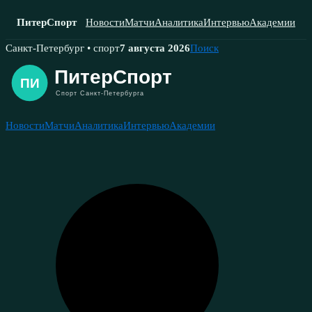
ПитерСпорт
Новости
Матчи
Аналитика
Интервью
Академии
Skip
Санкт-Петербург • спорт
7 августа 2026
Поиск
to
content
Новости
Матчи
Аналитика
Интервью
Академии