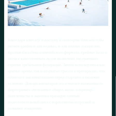
Благодаря климату и доступу к акватории Невской губы
регион удобен и для водных, и для зимних дисциплин.
Крытые бассейны олимпийского формата, гребные базы и
катки с качественным льдом позволяют выдерживать
строгие требования федераций. Зимой используются как
крытые арены, так и открытые трассы в пригородах, что
облегчает акклиматизацию перед стартами в похожих
условиях. Для организаторов это означает возможность
формировать смешанные сборы, когда, например,
биатлонисты и лыжники проходят единый
подготовительный цикл с вариативной нагрузкой и
разными локациями.