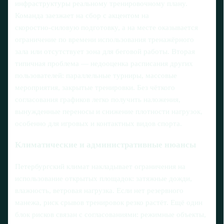
инфраструктуры реальному тренировочному плану.
Команда заезжает на сбор с акцентом на
скоростно‑силовую подготовку, а на месте оказывается
ограничение по времени использования тренажёрного
зала или отсутствует зона для беговой работы. Вторая
типичная проблема — недооценка расписания других
пользователей: параллельные турниры, массовые
мероприятия, закрытые тренировки. Без чёткого
согласования графиков легко получить наложения,
вынужденные переносы и снижение плотности нагрузок,
особенно для игровых и контактных видов спорта.
Климатические и административные нюансы
Петербургский климат накладывает ограничения на
использование открытых площадок: затяжные дожди,
влажность, ветровая нагрузка. Если нет резервного
манежа, риск срывов тренировок резко растёт. Ещё один
блок рисков связан с согласованиями: режимные объекты,