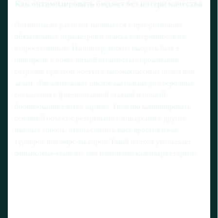
Как оптимизировать бюджет без потери качества
Оптимизация расходов начинается с приоритизации
обязательных параметров и поиска компромиссов по
второстепенным. Например, можно выбрать базу в
пригороде с более низкой стоимостью проживания,
сохранив при этом доступ к высококлассным полям или
залам. Для длительных циклов актуальны долгосрочные
соглашения с фиксированной ставкой и опцией
бронирования слотов заранее. Полезно комбинировать
основной объект с резервными площадками в других
районах города, чтобы снизить риск простоя из‑за
турниров или форс‑мажоров. Такой подход уменьшает
финансовые «качели» при изменении календаря стартов.