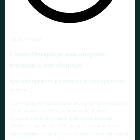
6 минут чтения
Санкт‑Петербург как опорная
площадка для сборных
Краткий профиль региона и его конкурентные
плюсы
Санкт‑Петербург за последние десять лет превратился из
«туристического» города в полноценный центр
круглогодичной спортивной подготовки. Крупные
объекты наследия ЧМ‑2018, развитая гостиничная сеть,
транспортный узел и доступ к научной базе вузов создали