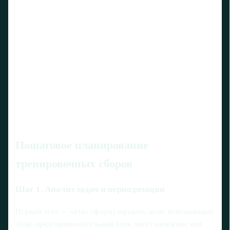
Пошаговое планирование
тренировочных сборов
Шаг 1. Анализ задач и периодизации
Первый этап — чётко сформулировать цели: втягивающий
сбор, предсоревновательный блок, восстановление или