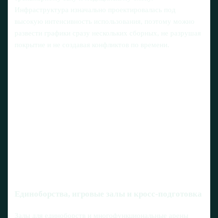
Инфраструктура изначально проектировалась под
высокую интенсивность использования, поэтому можно
развести графики сразу нескольких сборных, не разрушая
покрытие и не создавая конфликтов по времени.
Единоборства, игровые залы и кросс‑подготовка
Залы для единоборств и многофункциональные арены