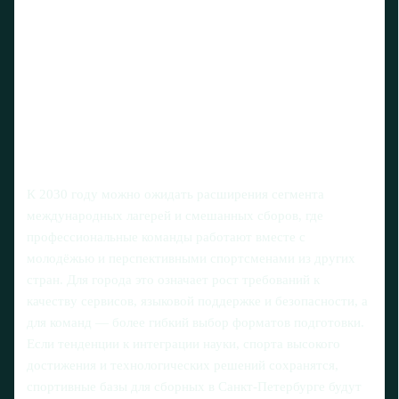
К 2030 году можно ожидать расширения сегмента
международных лагерей и смешанных сборов, где
профессиональные команды работают вместе с
молодёжью и перспективными спортсменами из других
стран. Для города это означает рост требований к
качеству сервисов, языковой поддержке и безопасности, а
для команд — более гибкий выбор форматов подготовки.
Если тенденции к интеграции науки, спорта высокого
достижения и технологических решений сохранятся,
спортивные базы для сборных в Санкт‑Петербурге будут