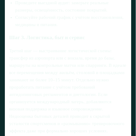
Проведите выездной аудит: замерьте реальные
размеры, освещённость, состояние покрытий.
Согласуйте рабочий график с учётом восстановления,
медицины и питания.
Шаг 3. Логистика, быт и сервис
Третий шаг — выстраивание логистической схемы:
трансфер из аэропорта или с вокзала, время до базы,
маршруты на контрольные матчи или спарринги. В идеале
все перемещения между жильём, столовой и площадками
занимают не более 10–15 минут. Отдельно нужно
проработать питание с учётом требований
антидопинговых регламентов и диетологии. Если
организуется международный лагерь, добавляются
визовая поддержка и языковое сопровождение.
Недооценка бытовых деталей приводит к скрытой
усталости спортсменов и «размыванию» тренировочного
эффекта даже при формально хороших условиях.