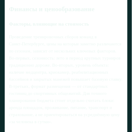
Финансы и ценообразование
Факторы, влияющие на стоимость
Проведение тренировочных сборов команд в
Санкт‑Петербурге, цены на которые заметно различаются
по сезонам, зависит от нескольких ключевых факторов.
Во‑первых, сезонность: лето и период крупных турниров
традиционно дороже. Во‑вторых, уровень объекта:
наличие медцентра, криокамер, реабилитационных
бассейнов и закрытых манежей повышает базовую ставку.
В‑третьих, формат размещения — от стандартных
гостиниц до спортивных общежитий. Для точного
планирования бюджета стоит отдельно считать блоки:
аренда площадок, проживание, питание, транспорт и
страхование, а не ориентироваться на усреднённую цену
«за человека в сутки».