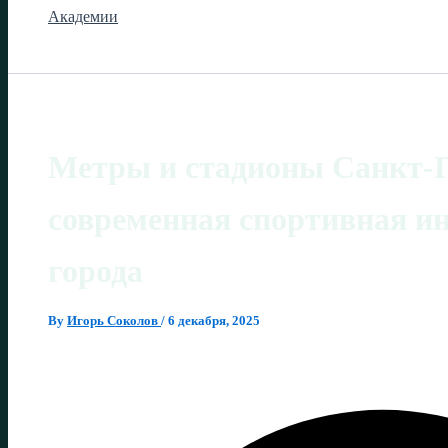
Академии
Метры и стадионы Санкт-П
современная спортивная и
города
By
Игорь Соколов
/
6 декабря, 2025