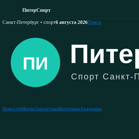
ПитерСпорт
Skip
Санкт-Петербург • спорт
6 августа 2026
Поиск
to
content
Новости
Матчи
Аналитика
Интервью
Академии