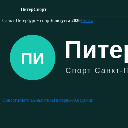
ПитерСпорт
Skip
Санкт-Петербург • спорт
6 августа 2026
Поиск
to
content
Новости
Матчи
Аналитика
Интервью
Академии