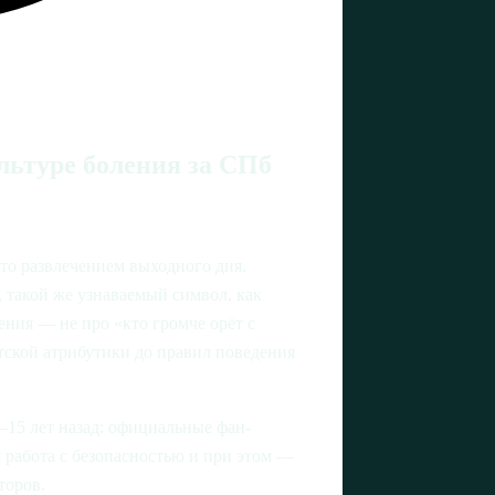
льтуре боления за СПб
сто развлечением выходного дня.
 такой же узнаваемый символ, как
ения — не про «кто громче орёт с
атской атрибутики до правил поведения
–15 лет назад: официальные фан-
 работа с безопасностью и при этом —
торов.