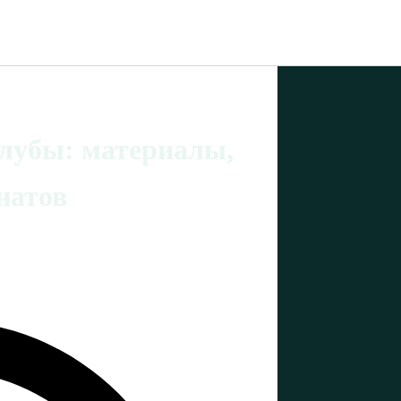
клубы: материалы,
натов