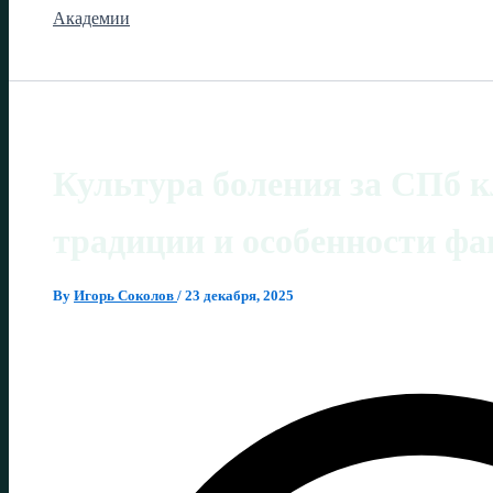
Академии
Культура боления за СПб 
традиции и особенности фа
By
Игорь Соколов
/
23 декабря, 2025