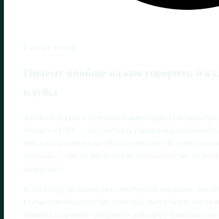
8 минут чтения
Почему вообще важно говорить о ку
клубы
Футбол и хоккей в Петербурге давно перестали быть про
«Зенит» и СКА — это уже часть городской идентичности,
Невский проспект или «Мосты разводят». И культура бол
трибуны», а про то, как устроено это сообщество: от фан
на выездах.
В 2025 году мы видим уже совсем иной ландшафт, чем 10
клубы, семейные сектора, развитый рынок мерча, жёсткая
попытка сохранить «дворовую» атмосферу фанатских сек