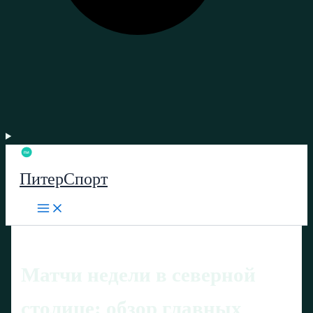
ПитерСпорт
Матчи недели в северной
столице: обзор главных