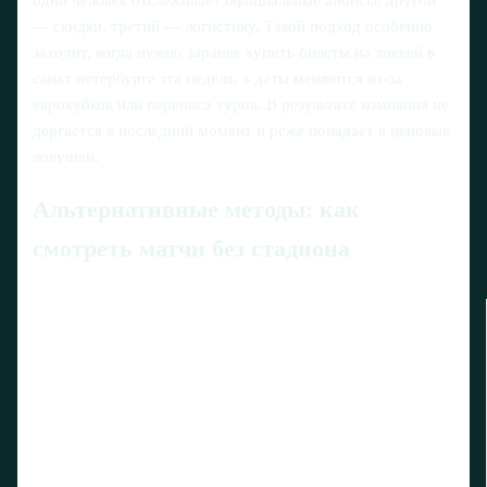
один человек отслеживает официальные анонсы, другой
— скидки, третий — логистику. Такой подход особенно
заходит, когда нужно заранее купить билеты на хоккей в
санкт петербурге эта неделя, а даты меняются из‑за
еврокубков или переноса туров. В результате компания не
дергается в последний момент и реже попадает в ценовые
ловушки.
Альтернативные методы: как
смотреть матчи без стадиона