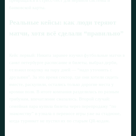
превращался в стресс-тест для нервной системы и
банковской карты.
Реальные кейсы: как люди теряют
матчи, хотя всё сделали “правильно”
Кейс первый: Никита заранее изучил футбольные матчи в
санкт петербурге расписание и билеты, выбрал дерби,
отложил покупку на пару дней — “надо уточнить с
друзьями”. За это время сектор, где они хотели сидеть
вместе, раскупили, остались только дорогие места у
кромки поля. В итоге компания разделилась по разным
трибунам, впечатление смазалось. Второй случай:
семейная пара купила билеты через перепродажу “по
знакомству” и узнала о переносе игры уже на стадионе,
когда турникет не пустил их по старым QR-кодам.