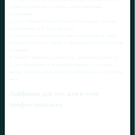
хоккей и другие виды спорта, сверяя несколько
источников.
2. Сразу фиксируете интересное в календаре, ставите
напоминания за 3–4 дня до игры.
3. Проверяете, где выгоднее взять матчи неделя санкт
петербург билеты: у клуба, у официального партнёра или
на акциях.
4. Решаете формат: стадион, бар, домашний просмотр.
5. Договариваетесь с компанией заранее, а не в день
матча, чтобы не зависеть от случайных цен и отсутствия
мест.
Лайфхаки для тех, кто в теме
профессионально