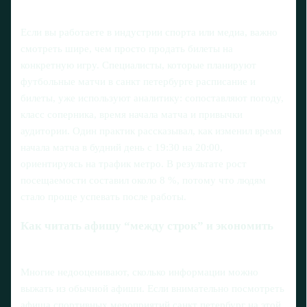
Если вы работаете в индустрии спорта или медиа, важно
смотреть шире, чем просто продать билеты на
конкретную игру. Специалисты, которые планируют
футбольные матчи в санкт петербурге расписание и
билеты, уже используют аналитику: сопоставляют погоду,
класс соперника, время начала матча и привычки
аудитории. Один практик рассказывал, как изменил время
начала матча в будний день с 19:30 на 20:00,
ориентируясь на трафик метро. В результате рост
посещаемости составил около 8 %, потому что людям
стало проще успевать после работы.
Как читать афишу “между строк” и экономить
Многие недооценивают, сколько информации можно
выжать из обычной афиши. Если внимательно посмотреть
афиша спортивных мероприятий санкт петербург на этой