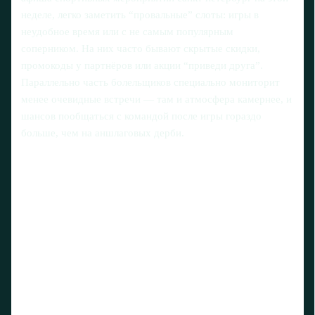
неделе, легко заметить “провальные” слоты: игры в
неудобное время или с не самым популярным
соперником. На них часто бывают скрытые скидки,
промокоды у партнёров или акции “приведи друга”.
Параллельно часть болельщиков специально мониторит
менее очевидные встречи — там и атмосфера камернее, и
шансов пообщаться с командой после игры гораздо
больше, чем на аншлаговых дерби.