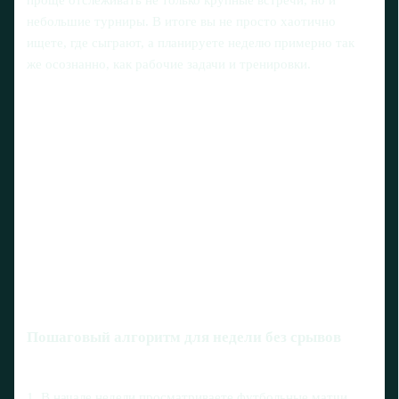
небольшие турниры. В итоге вы не просто хаотично
ищете, где сыграют, а планируете неделю примерно так
же осознанно, как рабочие задачи и тренировки.
Пошаговый алгоритм для недели без срывов
1. В начале недели просматриваете футбольные матчи,