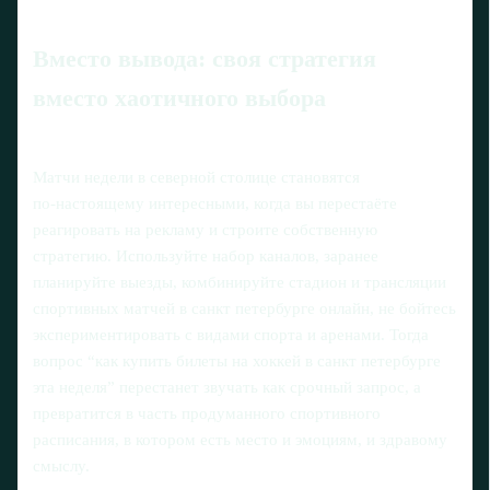
Вместо вывода: своя стратегия
вместо хаотичного выбора
Матчи недели в северной столице становятся
по‑настоящему интересными, когда вы перестаёте
реагировать на рекламу и строите собственную
стратегию. Используйте набор каналов, заранее
планируйте выезды, комбинируйте стадион и трансляции
спортивных матчей в санкт петербурге онлайн, не бойтесь
экспериментировать с видами спорта и аренами. Тогда
вопрос “как купить билеты на хоккей в санкт петербурге
эта неделя” перестанет звучать как срочный запрос, а
превратится в часть продуманного спортивного
расписания, в котором есть место и эмоциям, и здравому
смыслу.