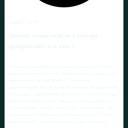
4 минут чтения
Почему матчи недели в Питере
превращаются в квест
Попасть на ключевые матчи недели в северной столице —
вроде бы просто: зашел на сайт, взял билеты, пришел. На
практике выходит целый квест с очередями,
динамическими ценами и вечной путаницей в расписании.
Болельщики одновременно мониторят матчи неделя санкт
петербург билеты, чаты в Telegram и сайты клубов, а в
итоге всё равно рискуют пропустить главный матч или
переплатить. Разберёмся, как устроен этот хаос, и что
можно сделать, чтобы каждый выход на стадион не