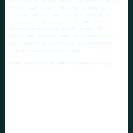
часть матчей уходит на платные стриминговые сервисы,
что раздражает редких болельщиков, привыкших к
“телеку бесплатно”. Опытные фанаты комбинируют
методы: дома — подписка на один сервис, в баре —
трансляция через другого провайдера, плюс VPN-
подстраховка. Важно не только “где смотреть”, но и “с
кем”: совместный просмотр дома часто оказывается
эмоциональнее полупустого сектора.
Город как арена: офлайн-площадки и бары