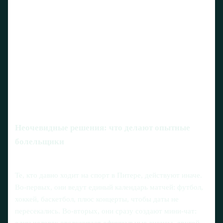
Неочевидные решения: что делают опытные
болельщики
Те, кто давно ходит на спорт в Питере, действуют иначе.
Во‑первых, они ведут единый календарь матчей: футбол,
хоккей, баскетбол, плюс концерты, чтобы даты не
пересекались. Во‑вторых, они сразу создают мини-чат: