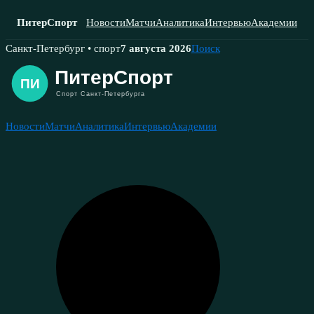
ПитерСпорт
Новости
Матчи
Аналитика
Интервью
Академии
Skip
Санкт-Петербург • спорт
7 августа 2026
Поиск
to
content
Новости
Матчи
Аналитика
Интервью
Академии