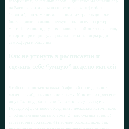
коворкингах, локальных барах. Один кейс: маленький бар
на Васильевском сначала просто включал футбол
“фоном”, а потом сделал расписание трансляций, чат
болельщиков и символическую “подписку” на резерв
мест. Через полгода у них появился свой костяк фанатов,
которые приходят туда даже на выездные игры ради
атмосферы и общения.
Как не утонуть в расписании и
сделать себе “умную” неделю матчей
Чтобы не гоняться за каждой афишей по отдельности,
логичнее собрать свою экосистему. Многие по привычке
ищут “один удобный сайт”, но его не существует.
Гораздо эффективнее объединить несколько источников:
1) официальные сайты клубов; 2) приложения арен; 3)
агрегаторы продавцов; 4) паблики болельщиков. Так
проще отслеживать не только крупные встречи, но и