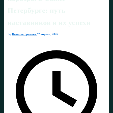
Петербурге: путь
наставников и их успехи
By
Наталья Громова
/
7 апреля, 2026