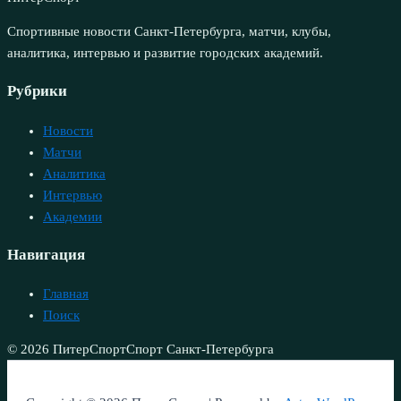
Спортивные новости Санкт-Петербурга, матчи, клубы,
аналитика, интервью и развитие городских академий.
Рубрики
Новости
Матчи
Аналитика
Интервью
Академии
Навигация
Главная
Поиск
© 2026 ПитерСпорт
Спорт Санкт-Петербурга