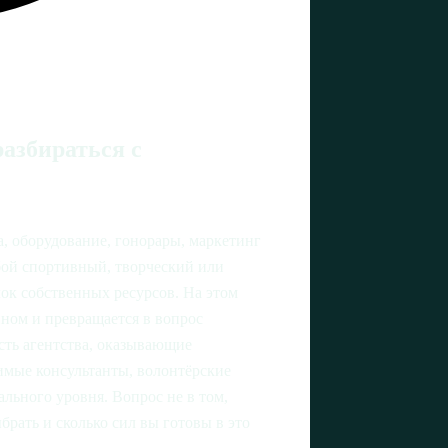
разбираться с
а, оборудование, гонорары, маркетинг
бой спортивный, творческий или
лок собственных ресурсов. На этом
ном и превращается в вопрос
сть агентства, оказывающие
симые консультанты, волонтёрские
льного уровня. Вопрос не в том,
брать и сколько сил вы готовы в это