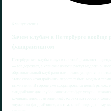
6 минут чтения
Зачем клубам в Петербурге вообще 
фандрайзингом
Петербургские клубы живут в плотной реальности: аренд
— всё дорожает, а членские взносы растут медленно. Лю
образовательный клуб рано или поздно упирается в пото
этапе слово «фандрайзинг» перестаёт быть модным терми
выживания. В городе уже сформировался целый рынок: е
фандрайзинг для клубов санкт-петербург услуги, незави
команды, плюс грантовая инфраструктура города и федера
«нужен ли фандрайзинг», а в том, какой подход к нему вы