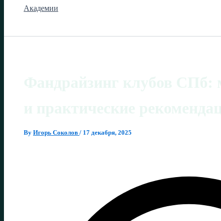
Академии
Фандрайзинг клубов СПб: 
и практические рекоменда
By
Игорь Соколов
/
17 декабря, 2025