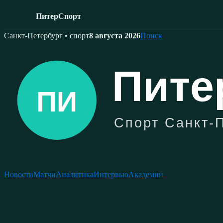
ПитерСпорт
Skip
Санкт-Петербург • спорт
8 августа 2026
Поиск
to
content
Новости
Матчи
Аналитика
Интервью
Академии