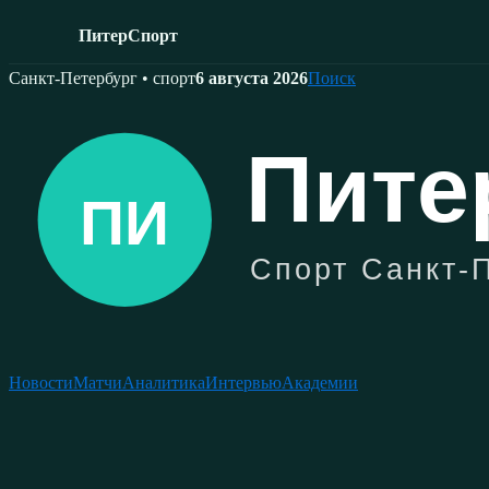
ПитерСпорт
Skip
Санкт-Петербург • спорт
6 августа 2026
Поиск
to
content
Новости
Матчи
Аналитика
Интервью
Академии