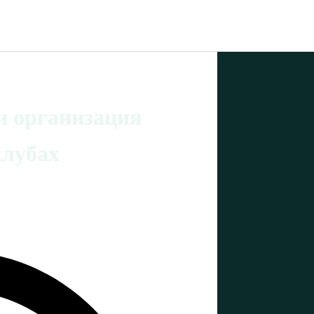
и организация
клубах