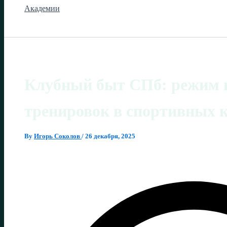
Академии
Клубный быт СПб: режим 
тренировок в спортивных 
By
Игорь Соколов
/
26 декабря, 2025