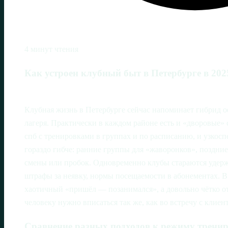
4 минут чтения
Как устроен клубный быт в Петербурге в 202
Клубная жизнь в Петербурге сейчас напоминает гибрид о
лагеря. Практически в каждом районе есть и «дворовые»
спб с тренировками в группах и по расписанию, и узкос
гораздо гибче: ранние группы для «жаворонков», поздние
смены или пробок. Одновременно клубы стараются удержа
штрафы за неявку, нормы посещаемости в абонементах. В
хаотичный «пришёл — позанимался», а довольно чётко о
человеку нужно вписаться так же, как во встречу с клиен
Сравнение разных подходов к режиму трени