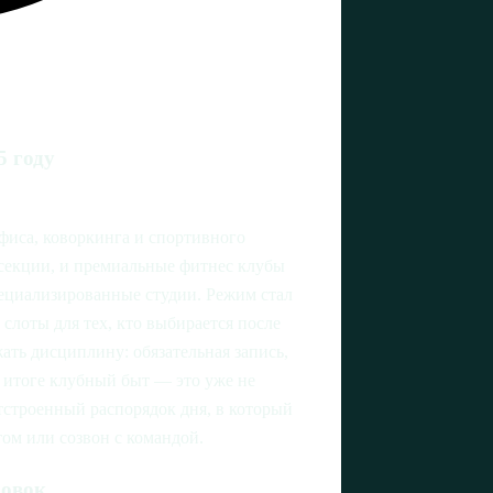
5 году
фиса, коворкинга и спортивного
 секции, и премиальные фитнес клубы
пециализированные студии. Режим стал
 слоты для тех, кто выбирается после
ть дисциплину: обязательная запись,
 итоге клубный быт — это уже не
тстроенный распорядок дня, в который
том или созвон с командой.
ровок