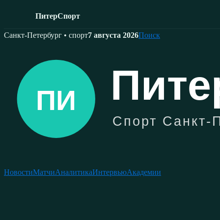
ПитерСпорт
Skip
Санкт-Петербург • спорт
7 августа 2026
Поиск
to
content
Новости
Матчи
Аналитика
Интервью
Академии