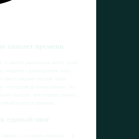
не хватает времени
, то знаете: расписание живёт своей
ео, общение с руководством, плюс
 по факту съедают полдня. Тайм
у: «потерпим до конца сезона». Но
ежит быстрее, чем успевает думать.
 гибкий подход к времени.
ак единый мозг
 Главный — в одном, аналитик — в