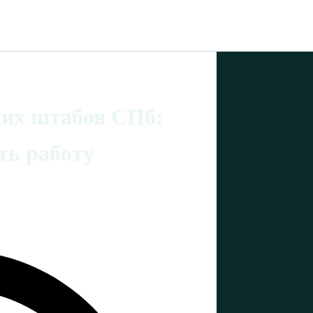
ких штабов СПб:
ть работу