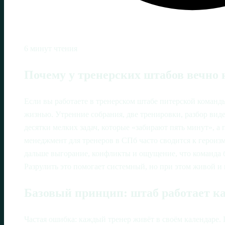
6 минут чтения
Почему у тренерских штабов вечно 
Если вы работаете в тренерском штабе питерской команды
жизнью. Утренние собрания, две тренировки, разбор вид
десятки мелких задач, которые «забирают пять минут», а
менеджмент для тренеров в СПб часто сводится к героизм
дальше выгорание, конфликты и ощущение, что команда б
Разрулить это помогает системный, но при этом живой и
Базовый принцип: штаб работает к
Частая ошибка: каждый тренер живёт в своём календаре.