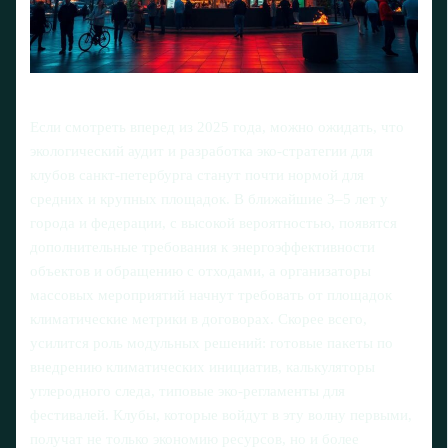
Если смотреть вперед из 2025 года, можно ожидать, что
экологический аудит и разработка эко-стратегии для
клубов санкт-петербурга станут почти нормой для
средних и крупных площадок. В ближайшие 3–5 лет у
города и федерации, с высокой вероятностью, появятся
дополнительные требования к энергоэффективности
объектов и обращению с отходами, а организаторы
массовых мероприятий начнут требовать от площадок
климатические метрики в договорах. Скорее всего,
усилится роль модульных решений: готовые пакеты по
внедрению климатических инициатив, калькуляторы
углеродного следа, типовые эко‑регламенты для
фестивалей. Клубы, которые войдут в эту волну первыми,
получат не только экономию ресурсов, но и более