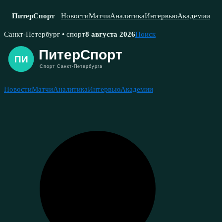
ПитерСпорт
Новости
Матчи
Аналитика
Интервью
Академии
Skip
Санкт-Петербург • спорт
8 августа 2026
Поиск
to
content
Новости
Матчи
Аналитика
Интервью
Академии