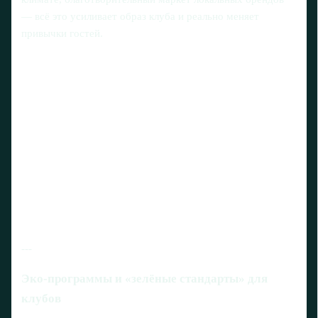
— всё это усиливает образ клуба и реально меняет
привычки гостей.
---
Эко-программы и «зелёные стандарты» для
клубов