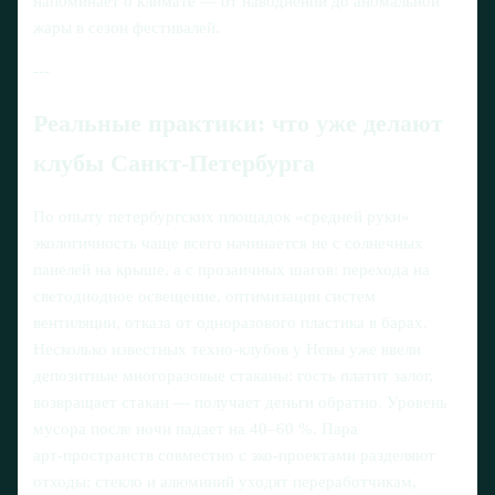
напоминает о климате — от наводнений до аномальной
жары в сезон фестивалей.
---
Реальные практики: что уже делают
клубы Санкт-Петербурга
По опыту петербургских площадок «средней руки»
экологичность чаще всего начинается не с солнечных
панелей на крыше, а с прозаичных шагов: перехода на
светодиодное освещение, оптимизации систем
вентиляции, отказа от одноразового пластика в барах.
Несколько известных техно‑клубов у Невы уже ввели
депозитные многоразовые стаканы: гость платит залог,
возвращает стакан — получает деньги обратно. Уровень
мусора после ночи падает на 40–60 %. Пара
арт‑пространств совместно с эко‑проектами разделяют
отходы: стекло и алюминий уходят переработчикам,