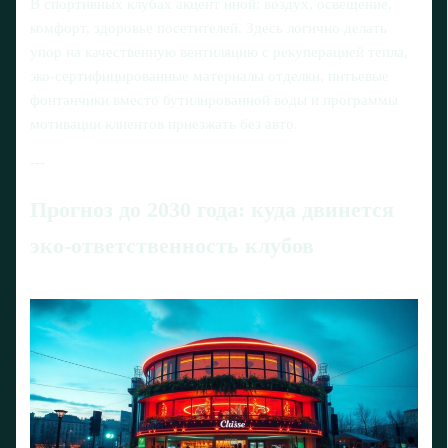
В спортивных клубах акцент иной: воздух, освещение,
комфорт, здоровье посетителей. Здесь логично делать
упор на качественную вентиляцию с рекуперацией тепла,
эко‑сертифицированные материалы отделки, питьевые
фонтанчики вместо бутилированной воды и программы
мотивации клиентов приезжать без авто.
---
Прогноз до 2030 года: куда двинется
эко-ответственность клубов