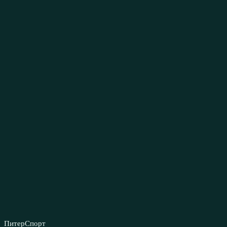
ПитерСпорт