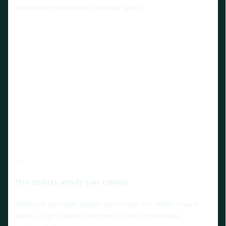
лояльную аудиторию и сильный бренд.
---
Что делать клубу уже сейчас
Чтобы не догонять рынок через пару лет, имеет смысл
начать с трех шагов: посчитать свое потребление,