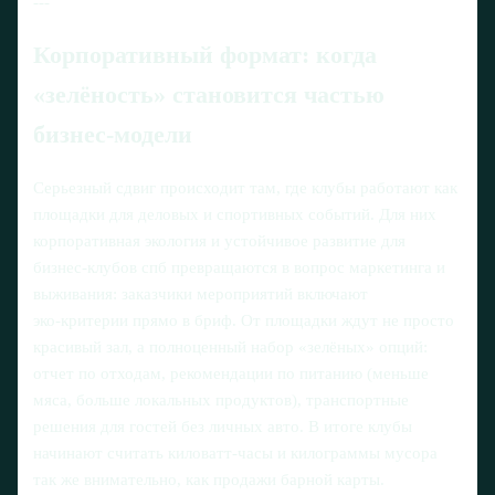
---
Корпоративный формат: когда
«зелёность» становится частью
бизнес-модели
Серьезный сдвиг происходит там, где клубы работают как
площадки для деловых и спортивных событий. Для них
корпоративная экология и устойчивое развитие для
бизнес-клубов спб превращаются в вопрос маркетинга и
выживания: заказчики мероприятий включают
эко‑критерии прямо в бриф. От площадки ждут не просто
красивый зал, а полноценный набор «зелёных» опций:
отчет по отходам, рекомендации по питанию (меньше
мяса, больше локальных продуктов), транспортные
решения для гостей без личных авто. В итоге клубы
начинают считать киловатт‑часы и килограммы мусора
так же внимательно, как продажи барной карты.