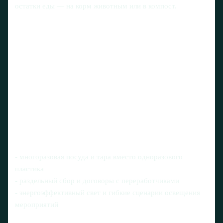
остатки еды — на корм животным или в компост.
- многоразовая посуда и тара вместо одноразового
пластика
- раздельный сбор и договоры с переработчиками
- энергоэффективный свет и гибкие сценарии освещения
мероприятий