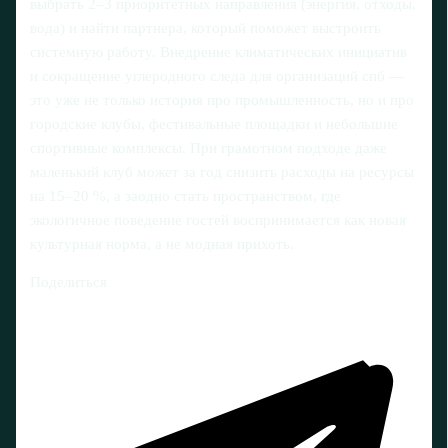
выбрать 2–3 приоритетных направления (энергия, отходы,
вода) и найти партнера, который поможет выстроить
системную работу. Внедрение климатических инициатив
и сокращение углеродного следа для организаций спб —
это уже не только история про промышленность, но и про
городские клубы, фестивальные площадки и небольшие
спортивные комплексы. При грамотном подходе даже
маленький клуб может за год снизить расходы на ресурсы
на 15–20 %, а заодно стать пространством, где
экологичное поведение гостей воспринимается как новая
культурная норма, а не модная прихоть.
Поделиться