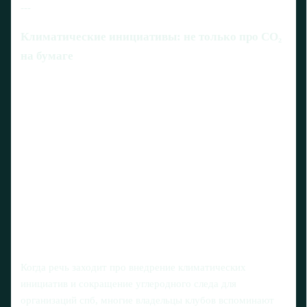
---
Климатические инициативы: не только про CO₂
на бумаге
Когда речь заходит про внедрение климатических
инициатив и сокращение углеродного следа для
организаций спб, многие владельцы клубов вспоминают