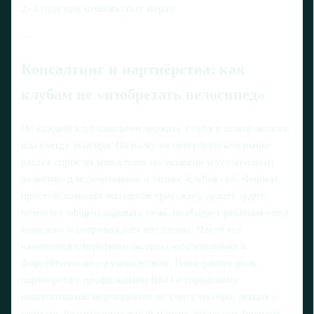
2–3 года при комплексных мерах
---
Консалтинг и партнёрства: как
клубам не «изобретать велосипед»
Не каждый клуб способен держать у себя в штате эколога
или energy manager. Поэтому на петербургском рынке
растет спрос на консалтинг по экологии и устойчивому
развитию для спортивных и бизнес-клубов спб. Формат
простой: команда экспертов приезжает, делает аудит,
помогает сформулировать цели, подбирает решения «под
кошелек» и сопровождает внедрение. Часто все
начинается с короткого экспресс‑обследования и
форсайт‑сессии с руководством. Плюс растет роль
партнерств с профильными НКО и городскими
инициативами: мероприятие по сорту мусора, лекция о
климате, благотворительный маркет локальных брендов