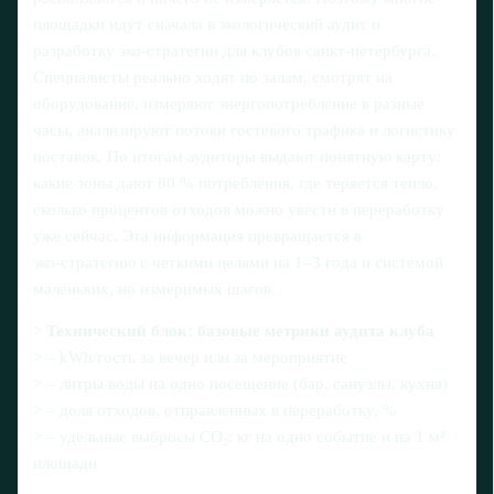
площадки идут сначала в экологический аудит и
разработку эко-стратегии для клубов санкт-петербурга.
Специалисты реально ходят по залам, смотрят на
оборудование, измеряют энергопотребление в разные
часы, анализируют потоки гостевого трафика и логистику
поставок. По итогам аудиторы выдают понятную карту:
какие зоны дают 80 % потребления, где теряется тепло,
сколько процентов отходов можно увести в переработку
уже сейчас. Эта информация превращается в
эко‑стратегию с четкими целями на 1–3 года и системой
маленьких, но измеримых шагов.
>
Технический блок: базовые метрики аудита клуба
> – kWh/гость за вечер или за мероприятие
> – литры воды на одно посещение (бар, санузлы, кухня)
> – доля отходов, отправленных в переработку, %
> – удельные выбросы CO₂: кг на одно событие и на 1 м²
площади