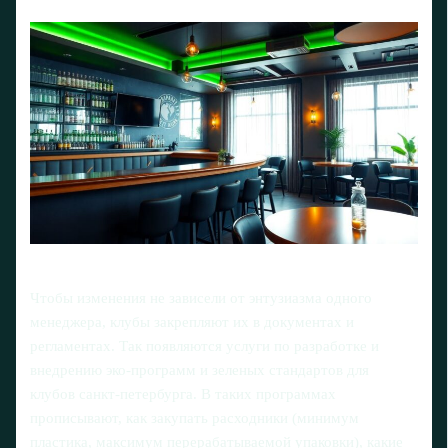
Чтобы изменения не зависели от энтузиазма одного
менеджера, клубы закрепляют их в документах и
регламентах. Так появляются услуги по разработке и
внедрению эко-программ и зеленых стандартов для
клубов санкт-петербурга. В таких программах
прописывают, как закупать расходники (минимум
пластика, максимум перерабатываемой упаковки), какие