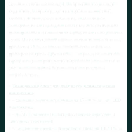
скучные отчеты корпораций. На практике это выглядит
куда живее. Например, один из крупных концертных
клубов у Финляндского вокзала перевел основное
освещение на светодиодные системы с автоматическим
диммированием и изменением сценария света по времени
суток. По их внутренней оценке, экономия энергии за год
превысила 25 %, а счета за электричество снизились
примерно на треть. Другой кейс — переход на «зелёный»
тариф электроэнергии: часть потребления закрывается за
счет возобновляемых источников в региональной
энергосистеме.
>
Технический блок: что даёт клубу климатическая
инициатива
> – снижение энергопотребления на 15–30 % за счёт LED
и автоматики
> – до 50 % экономии воды при установке аэраторов и
сенсорных смесителей
> – сокращение прямого углеродного следа на 10–20 % за