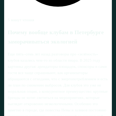
5 минут чтения
Почему вообще клубам в Петербурге
заморачиваться экологией
Еще пять–семь лет назад разговоры про «зелёность»
клубов казались чем‑то из области пиара. В 2025 году
картинка другая: арендаторы площадок, спонсоры и сами
гости все чаще спрашивают, как организаторы
обращаются с отходами, что с энергопотреблением и есть
ли план по снижению выбросов. Для клубов это уже не
моральная опция, а конкурентное преимущество: крупные
бренды не хотят светиться на мероприятиях, которые
выглядят откровенно неэкологичными. Особенно это
заметно в городе, где повестка Невы и заливов постоянно