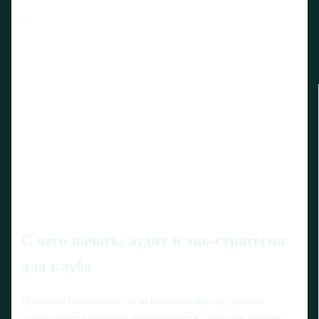
---
С чего начать: аудит и эко-стратегия
для клуба
Практика показывает: если начинать наугад, усилия
расползаются и ничего не измеряется. Поэтому многие