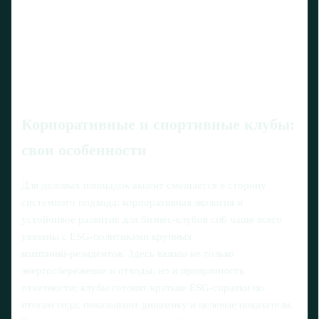
Корпоративные и спортивные клубы:
свои особенности
Для деловых площадок акцент смещается в сторону
системного подхода: корпоративная экология и
устойчивое развитие для бизнес-клубов спб чаще всего
увязаны с ESG‑политиками крупных
компаний‑резидентов. Здесь важны не только
энергосбережение и отходы, но и прозрачность
отчетности: клубы готовят краткие ESG‑справки по
итогам года, показывают динамику и целевые показатели.