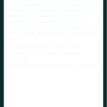
требования предъявлять к кейтерингу и подрядчикам, как
работать с гостями. Для персонала проводят регулярные
тренинги: барменам объясняют, как правильно
сортировать стекло и алюминий, техслужбе — как
оптимизировать уборку без лишней химии, промо‑отделу
— как продвигать «зелёные» форматы событий понятным
языком.
- чек-листы для подготовки «зелёного» события
- стандарты для арендаторов и организаторов
мероприятий
- сценарии экологической коммуникации с гостями клуба
---